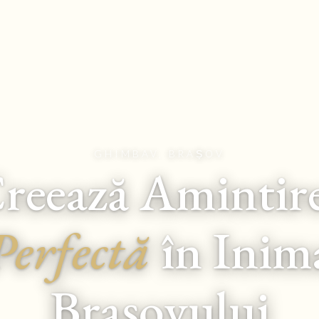
GHIMBAV, BRAȘOV
reează Amintir
Perfectă
în Inim
Brașovului