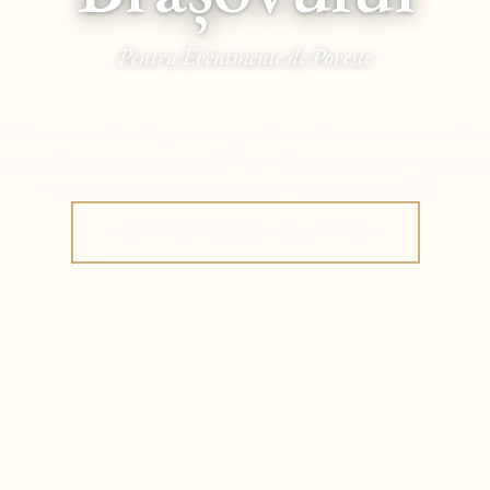
Pentru Evenimente de Poveste
 Center este o locatie premium pentru nunti si evenimente in Ghi
cu capacitate pentru pana la 350 de invitati, catering all-inclusive, g
ceremonie si cazare pentru miri - disponibila din 2015.
VERIFICĂ DISPONIBILITATEA