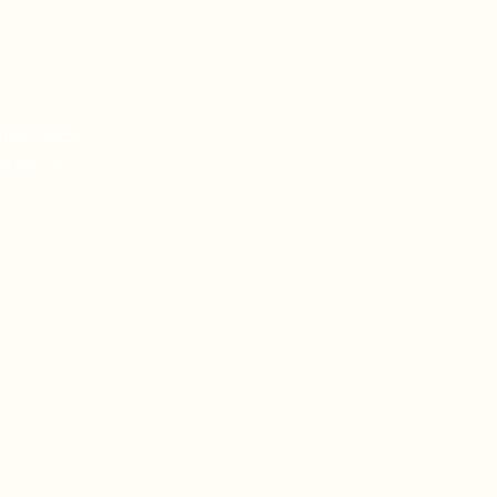
mbav, langa
radina de