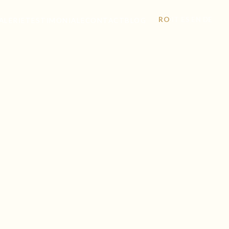
RO
IT
ES
EN
DE
|
|
|
|
ALERIE
TESTIMONIALE
CONTACT
BLOG